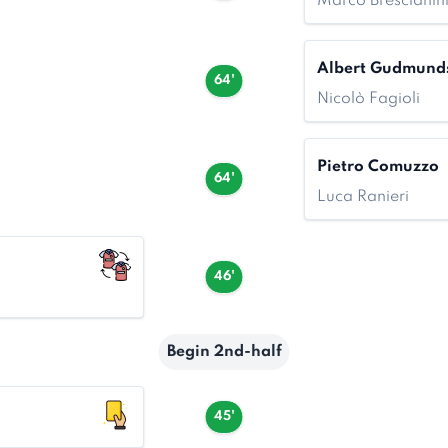
Marco Brescianin
Albert Gudmund
64'
Nicolò Fagioli
Pietro Comuzzo
64'
Luca Ranieri
46'
Begin 2nd-half
45'