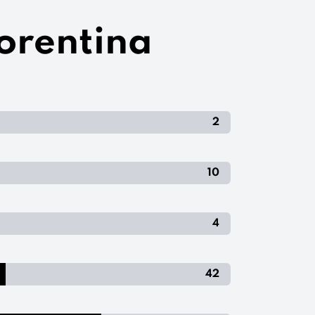
iorentina
2
10
4
42