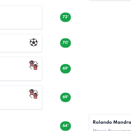
72'
70'
69'
69'
Rolando Mandr
64'