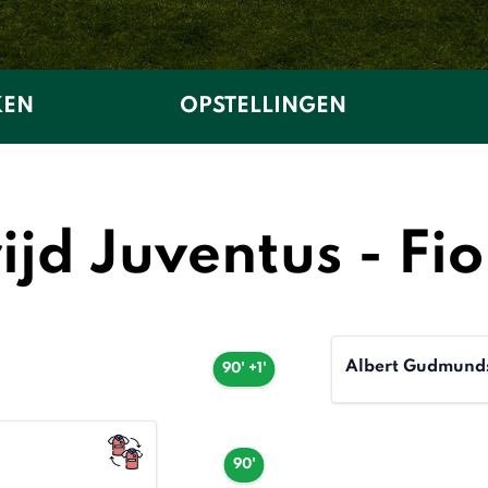
KEN
OPSTELLINGEN
jd Juventus - Fi
Albert Gudmund
90' +1'
90'