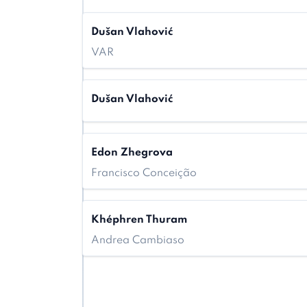
Dušan Vlahović
VAR
Dušan Vlahović
Edon Zhegrova
Francisco Conceição
Khéphren Thuram
Andrea Cambiaso