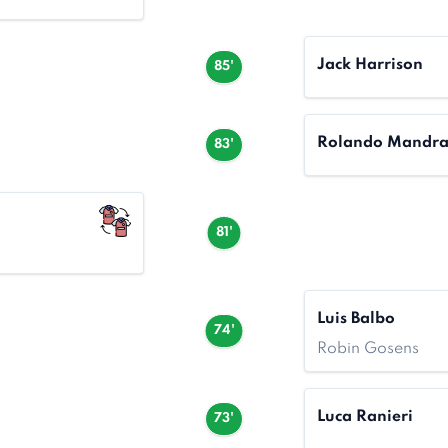
Jack Harrison
85'
Rolando Mandr
83'
81'
Luis Balbo
74'
Robin Gosens
Luca Ranieri
73'