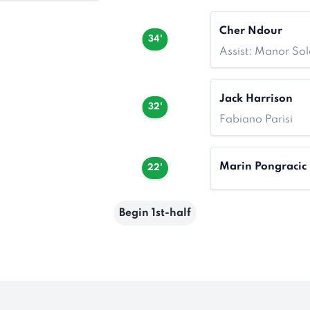
Cher Ndour
34'
Assist: Manor S
Jack Harrison
32'
Fabiano Parisi
Marin Pongracic
22'
Begin 1st-half