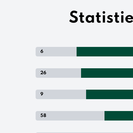
Statisti
6
26
9
58