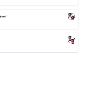
i
sson