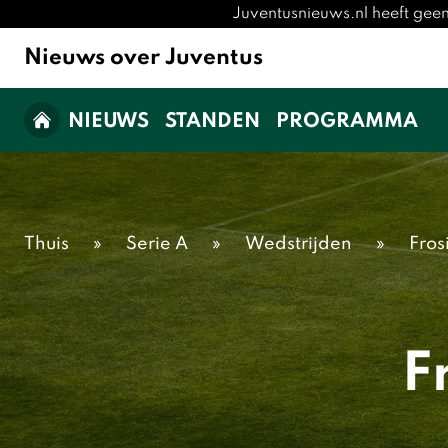
Juventusnieuws.nl heeft gee
Nieuws over Juventus
NIEUWS
STANDEN
PROGRAMMA
Thuis
»
Serie A
»
Wedstrijden
»
Fros
F