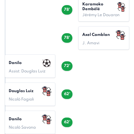
Karamoko
Dembélé
78'
Jérémy Le Douaron
Axel Camblan
78'
J. Amavi
Danilo
72'
Assist: Douglas Luiz
Douglas Luiz
62'
Nicolò Fagioli
Danilo
62'
Nicolò Savona