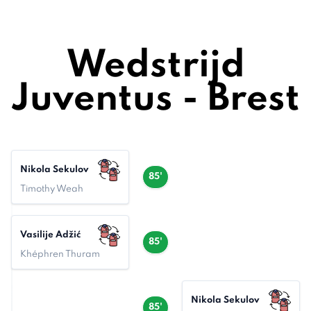
Wedstrijd
Juventus - Brest
Nikola Sekulov
85'
Timothy Weah
Vasilije Adžić
85'
Khéphren Thuram
Nikola Sekulov
85'