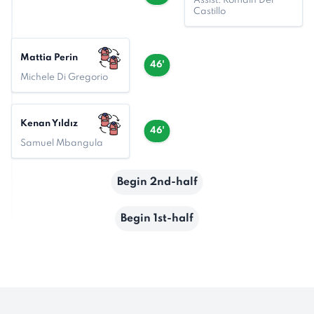
Assist: Romain Del
Castillo
Mattia Perin
46'
Michele Di Gregorio
Kenan Yıldız
46'
Samuel Mbangula
Begin 2nd-half
Begin 1st-half