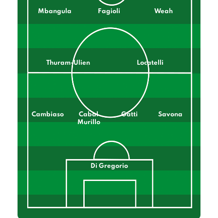
Mbangula
Fagioli
Weah
Thuram-Ulien
Locatelli
Cambiaso
Cabal
Gatti
Savona
Murillo
Di Gregorio