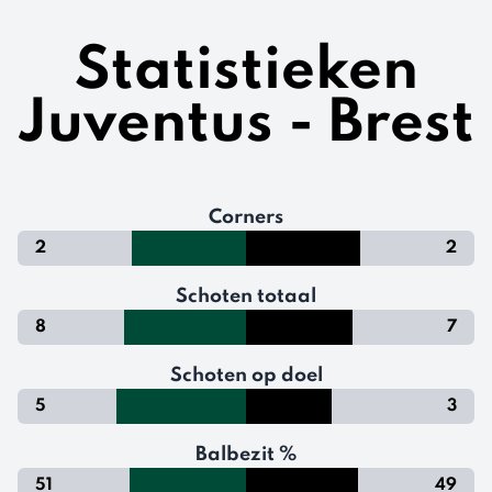
Statistieken
Juventus - Brest
Corners
2
2
Schoten totaal
8
7
Schoten op doel
5
3
Balbezit %
51
49