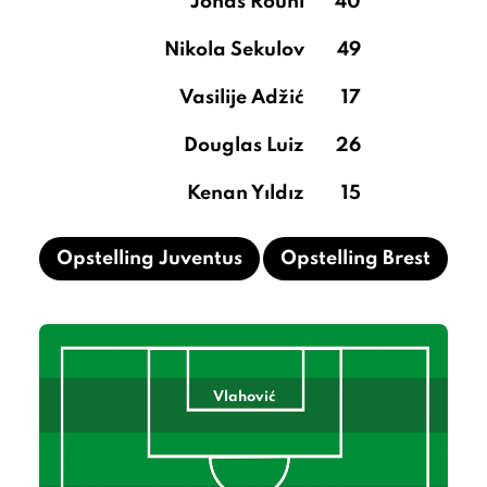
Jonas Rouhi
40
Nikola Sekulov
49
Vasilije Adžić
17
Douglas Luiz
26
Kenan Yıldız
15
Opstelling Juventus
Opstelling Brest
Vlahović