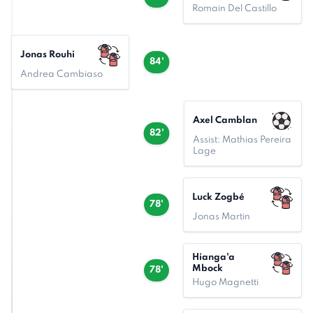
Romain Del Castillo
Jonas Rouhi
84'
Andrea Cambiaso
Axel Camblan
82'
Assist: Mathias Pereira
Lage
Luck Zogbé
78'
Jonas Martin
Hianga'a
Mbock
78'
Hugo Magnetti