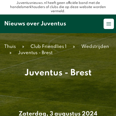
Juventusnieuws.nl heeft geen officiële band met de
handelsmerkhouders of clubs die op deze website worden
vermeld.
Nieuws over Juventus
Op
Thuis
»
Club Friendlies 1
»
Wedstrijden
»
Juventus - Brest
Juventus - Brest
Zaterdag, 3 augustus 2024