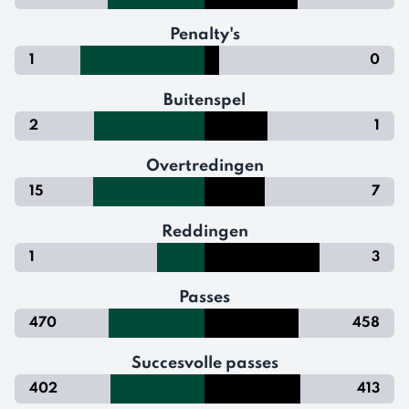
Penalty's
1
0
Buitenspel
2
1
Overtredingen
15
7
Reddingen
1
3
Passes
470
458
Succesvolle passes
402
413