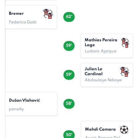
Bremer
62'
Federico Gatti
Mathias Pereira
Lage
59'
Ludovic Ajorque
Julien Le
Cardinal
59'
Abdoulaye Ndiaye
Dušan Vlahović
58'
penalty
Mahdi Camara
50'